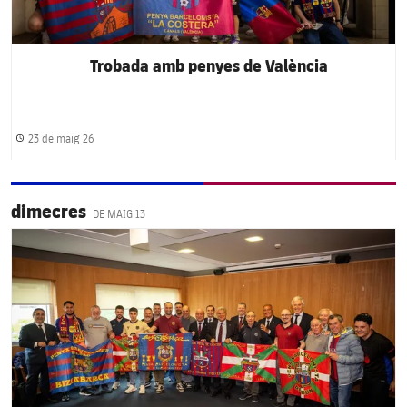
Trobada amb penyes de València
23 de maig 26
Data de publicació
dimecres
DE MAIG 13
FC Barcelona club badge