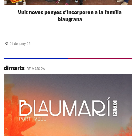
Vuit noves penyes s’incorporen a la família
blaugrana
01 de juny 26
Data de publicació
dimarts
DE MAIG 26
FC Barcelona club badge