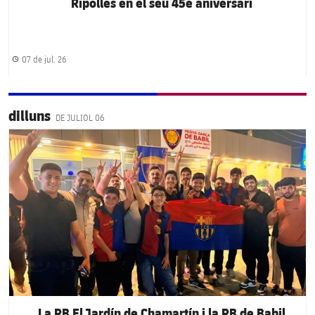
Ripollès en el seu 45è aniversari
07 de jul. 26
Data de publicació
dilluns
DE JULIOL 06
FC Barcelona club badge
La PB El Jardín de Chamartín i la PB de Babil