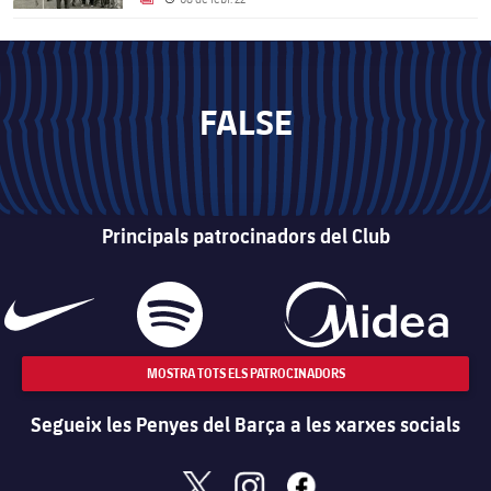
LABEL.ARIA.GALLERY
Data de publicació
FALSE
Principals patrocinadors del Club
MOSTRA TOTS ELS PATROCINADORS
Segueix les Penyes del Barça a les xarxes socials
x
instagram
facebook