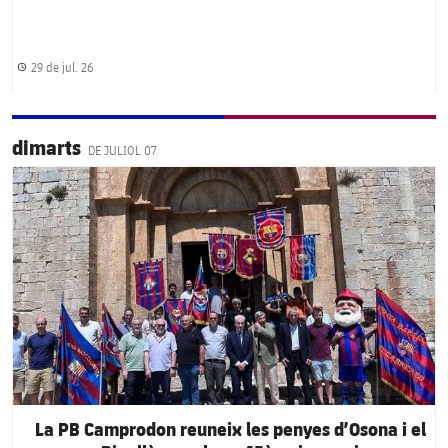
29 de jul. 26
Data de publicació
dimarts
DE JULIOL 07
FC Barcelona club badge
La PB Camprodon reuneix les penyes d’Osona i el