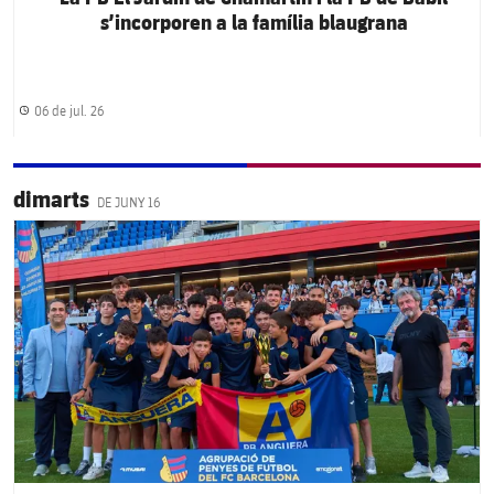
s’incorporen a la família blaugrana
06 de jul. 26
Data de publicació
dimarts
DE JUNY 16
FC Barcelona club badge