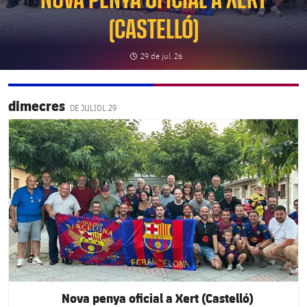
(CASTELLÓ)
clock
Data de publicació
29 de jul. 26
dimecres
DE JULIOL 29
FC Barcelona club badge
Nova penya oficial a Xert (Castelló)