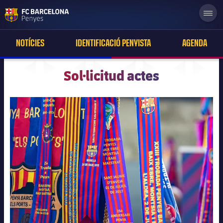
label.aria.penyeslogo
NOTÍCIES
IDENTIFICACIÓ PENYISTA
AGENDA
Sol·licitud actes
plusicon
més
Catalunya
Resta d'Espanya
Món