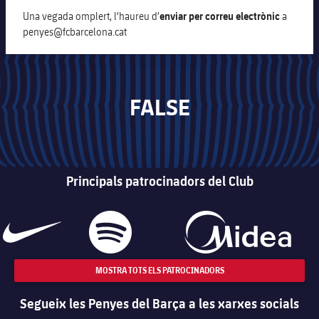
Una vegada omplert, l’haureu d’
enviar per correu electrònic
a
penyes@fcbarcelona.cat
FALSE
Principals patrocinadors del Club
MOSTRA TOTS ELS PATROCINADORS
Segueix les Penyes del Barça a les xarxes socials