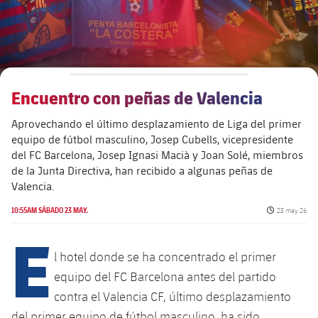
Encuentro con peñas de Valencia
Aprovechando el último desplazamiento de Liga del primer
equipo de fútbol masculino, Josep Cubells, vicepresidente
del FC Barcelona, Josep Ignasi Macià y Joan Solé, miembros
de la Junta Directiva, han recibido a algunas peñas de
Valencia.
Fecha de pub
10:55AM SÁBADO 23 MAY.
23 may 26
E
l hotel donde se ha concentrado el primer
equipo del FC Barcelona antes del partido
contra el Valencia CF, último desplazamiento
del primer equipo de fútbol masculino, ha sido