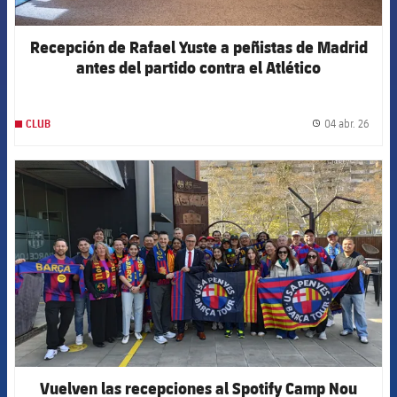
Recepción de Rafael Yuste a peñistas de Madrid
antes del partido contra el Atlético
04 abr. 26
CLUB
label.
FCB Barcelona badge
Vuelven las recepciones al Spotify Camp Nou