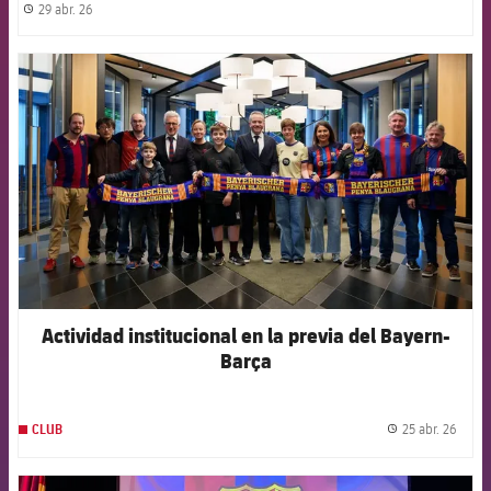
29 abr. 26
label.share.clock
FCB Barcelona badge
Actividad institucional en la previa del Bayern-
Barça
25 abr. 26
CLUB
label.
FCB Barcelona badge