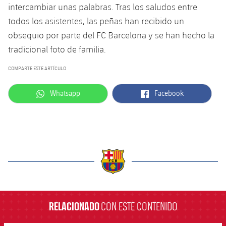
intercambiar unas palabras. Tras los saludos entre
todos los asistentes, las peñas han recibido un
obsequio por parte del FC Barcelona y se han hecho la
tradicional foto de familia.
COMPARTE ESTE ARTÍCULO
label.aria.whatsapp
label.aria.facebook
Whatsapp
Facebook
label.aria.barcelona
RELACIONADO
CON ESTE CONTENIDO